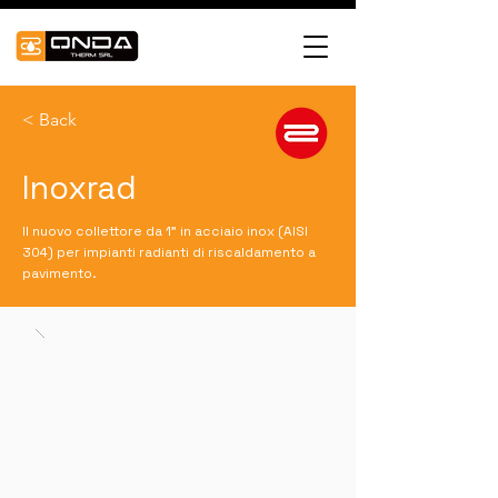
< Back
Inoxrad
Il nuovo collettore da 1” in acciaio inox (AISI
304) per impianti radianti di riscaldamento a
pavimento.