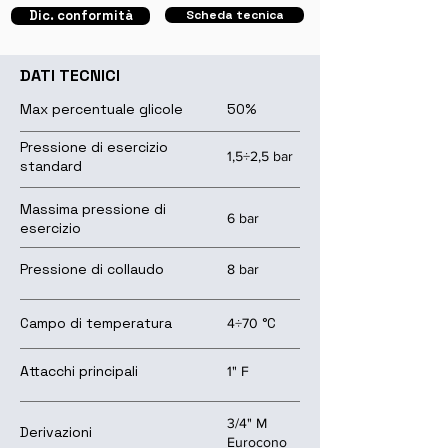
Dic. conformità
Scheda tecnica
DATI TECNICI
Max percentuale glicole
50%
Pressione di esercizio
1,5÷2,5 bar
standard
Massima pressione di
6 bar
esercizio
Pressione di collaudo
8 bar
Campo di temperatura
°C
4÷70
Attacchi principali
1" F
3/4" M
Derivazioni
Eurocono