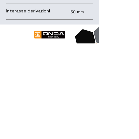
Interasse derivazioni
50 mm
contattaci
Contatti
Tel
+39 0163487731
mail
info@ondathermsrl.com