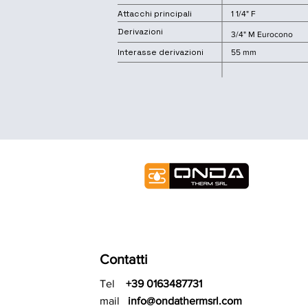
Attacchi principali
1 1/4" F
Derivazioni
3/4" M Eurocono
Interasse derivazioni
55 mm
Contatti
Tel
+39 0163487731
mail
info@ondathermsrl.com