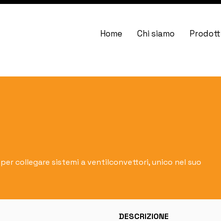
Home
Chi siamo
Prodott
per collegare sistemi a ventilconvettori, unico nel suo
DESCRIZIONE