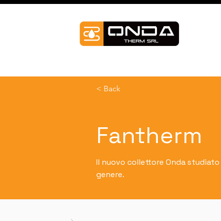
< Back
Fantherm
Il nuovo collettore Onda studiato 
genere.