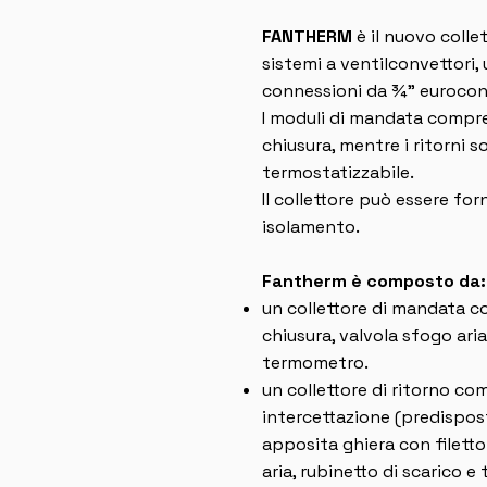
FANTHERM
è il nuovo colle
sistemi a ventilconvettori,
connessioni da ¾” eurocono
I moduli di mandata compr
chiusura, mentre i ritorni s
termostatizzabile.
Il collettore può essere for
isolamento.
Fantherm è composto da:
un collettore di mandata c
chiusura, valvola sfogo aria
termometro.
un collettore di ritorno com
intercettazione (predispost
apposita ghiera con filetto
aria, rubinetto di scarico 