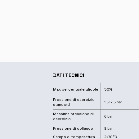
DATI TECNICI
Max percentuale glicole
50%
Pressione di esercizio
1,5÷2,5 bar
standard
Massima pressione di
6 bar
esercizio
Pressione di collaudo
8 bar
Campo di temperatura
°C
2÷70