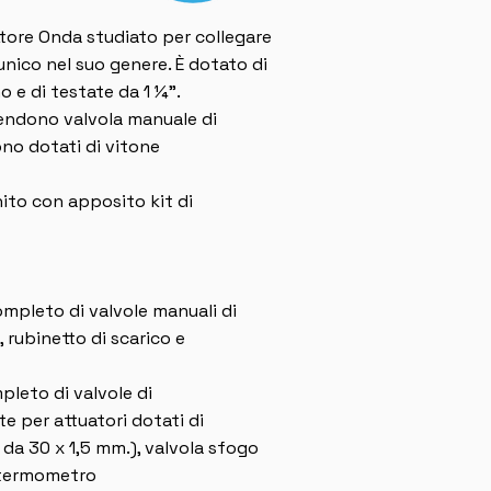
ttore Onda studiato per collegare
 unico nel suo genere. È dotato di
 e di testate da 1 ¼”.
endono valvola manuale di
ono dotati di vitone
nito con apposito kit di
ompleto di valvole manuali di
, rubinetto di scarico e
pleto di valvole di
e per attuatori dotati di
 da 30 x 1,5 mm.), valvola sfogo
e termometro